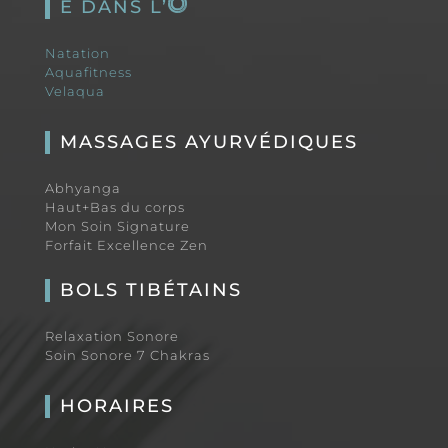
E DANS L’
Natation
Aquafitness
Velaqua
MASSAGES AYURVÉDIQUES
Abhyanga
Haut+Bas du corps
Mon Soin Signature
Forfait Excellence Zen
BOLS TIBÉTAINS
Relaxation Sonore
Soin Sonore 7 Chakras
HORAIRES